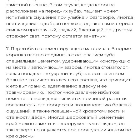
ЗАПОЛНИТЕ ФОРМУ
заметной внешне. В том случае, когда коронка
расположена на передних зубах, пациент может
испытывать смущение при улыбке и разговоре. Иногда
цвет изделия подобран неплохо, однако сам материал
слишком прозрачный, гладкий, блестящий, по-другому
+7
отражает свет, поэтому остается заметным.
7. Переизбыток цементирующего материала. В норме
Консультация
коронка плотно соединена с основанием зуба
специальным цементом, удерживающим конструкцию
на месте и заполняющим зазоры. Иногда стоматолог,
Нажимая на кнопку, вы даете
соглашаетесь с
политикой
желая понадежнее укрепить зуб, наносит слишком
конфиденциальности
большое количество клеящего состава, что приводит
к его выпиранию, вдавливанию в десну и ее
травмированию. Постоянное давление избытков
цемента на ткань десен является причиной развития
воспалительного процесса и возникновению болевых
ощущений, а также повышенной кровоточивости и
отечности десен. Иногда шероховатый цементный
край можно заметить невооруженным взглядом, он
также хорошо ощущается при проведении языком по
краю десны.