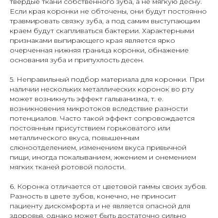
твердые ткани собственного зуба, а не мягкую десну.
Если края коронки не обточены, они будут постоянно
травмировать связку зуба, а под самим выступающим
краем будут скапливаться бактерии. Характерными
признаками выпирающего края является ярко
очерченная нижняя граница коронки, обнажение
основания зуба и припухлость десен.
5. Неправильный подбор материала для коронки. При
наличии нескольких металлических коронок во рту
может возникнуть эффект гальванизма, т. е.
возникновения микротоков вследствие разности
потенциалов. Часто такой эффект сопровождается
постоянным присутствием горьковатого или
металлического вкуса, повышенным
слюноотделением, изменением вкуса привычной
пищи, иногда покалыванием, жжением и онемением
мягких тканей ротовой полости.
6. Коронка отличается от цветовой гаммы своих зубов.
Разность в цвете зубов, конечно, не приносит
пациенту дискомфорта и не является опасной для
ДЛЯ КОНСУЛЬТАЦИИ,
здоровья, однако может быть достаточно сильно