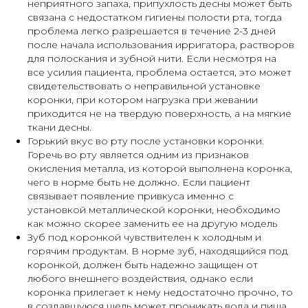
неприятного запаха, припухлость десны может быть
связана с недостатком гигиены полости рта, тогда
проблема легко разрешается в течение 2-3 дней
после начала использования ирригатора, растворов
для полоскания и зубной нити. Если несмотря на
все усилия пациента, проблема остается, это может
свидетельствовать о неправильной установке
коронки, при котором нагрузка при жевании
приходится не на твердую поверхность, а на мягкие
ткани десны.
Горький вкус во рту после установки коронки.
Горечь во рту является одним из признаков
окисления металла, из которой выполнена коронка,
чего в норме быть не должно. Если пациент
связывает появление привкуса именно с
установкой металлической коронки, необходимо
как можно скорее заменить ее на другую модель
Зуб под коронкой чувствителен к холодным и
горячим продуктам. В норме зуб, находящийся под
коронкой, должен быть надежно защищен от
любого внешнего воздействия, однако если
коронка прилегает к нему недостаточно прочно, то
в создавшуюся щель может проникать вода и пища.