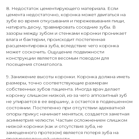
8. Недостаток цементирующего материала. Если
цемента недостаточно, коронка может двигаться на
зубе во время откусывания и пережевывания пищи,
Навигация
натирать десну, травмировать соседние зубы. В
зазоры между зубом и стенками коронки проникает
Главная
влага и бактерии, происходит постепенная
Врачам
расцементировка зуба, вследствие чего коронка
Родителям
может соскочить. Ощущение подвижности
Статьи
конструкции является весомым поводом для
посещения стоматолога.
Документы
9. Занижение высоты коронки. Коронка должна иметь
размеры, точно соответствующие размерам
собственных зубов пациента. Иногда врач делает
Согласие на обработку персональных
коронку слишком низкой, из-за чего аппозитный зуб
данных
не упирается в ее вершину, а остается в подвешенном
состоянии. Постепенно при отсутствии адекватной
опоры прикус начинает меняться, создается заметная
асимметрия челюсти. Частым осложнением слишком
низкой коронки (как и отсутствия зуба, не
замещенного протезом) является потеря зуба на
противоположной челюсти.